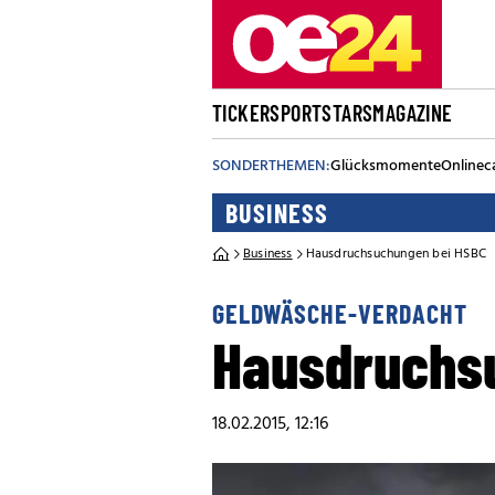
TICKER
SPORT
STARS
MAGAZINE
SONDERTHEMEN:
Glücksmomente
Onlinec
BUSINESS
Business
Hausdruchsuchungen bei HSBC
GELDWÄSCHE-VERDACHT
Hausdruchs
18.02.2015, 12:16