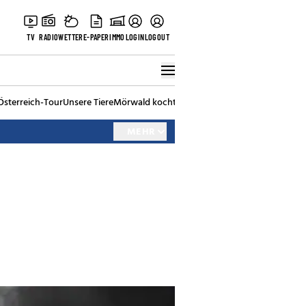
TV
RADIO
WETTER
E-PAPER
IMMO
LOGIN
LOGOUT
Österreich-Tour
Unsere Tiere
Mörwald kocht
Stark in den Tag
Best of Vienna
MEHR