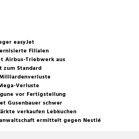
ieger easyJet
nisierte Filialen
et Airbus-Triebwerk aus
t zum Standard
Milliardenverluste
 Mega-Verluste
gune vor Fertigstellung
stet Gusenbauer schwer
märkte verkaufen Lebkuchen
anwaltschaft ermittelt gegen Nestlé