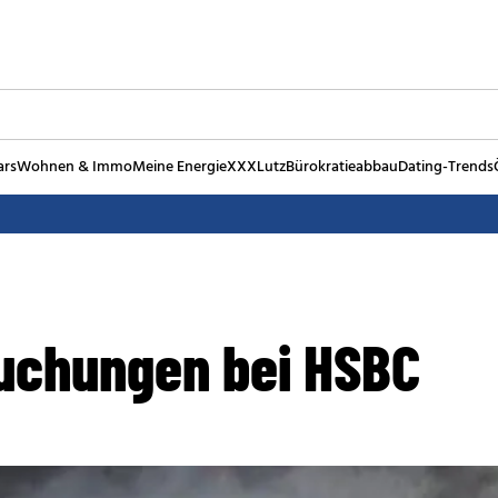
ars
Wohnen & Immo
Meine Energie
XXXLutz
Bürokratieabbau
Dating-Trends
uchungen bei HSBC