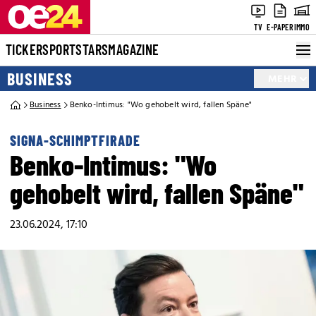
TV
E-PAPER
IMMO
TICKER
SPORT
STARS
MAGAZINE
BUSINESS
MEHR
Business
Benko-Intimus: "Wo gehobelt wird, fallen Späne"
SIGNA-SCHIMPTFIRADE
Benko-Intimus: "Wo
gehobelt wird, fallen Späne"
23.06.2024, 17:10