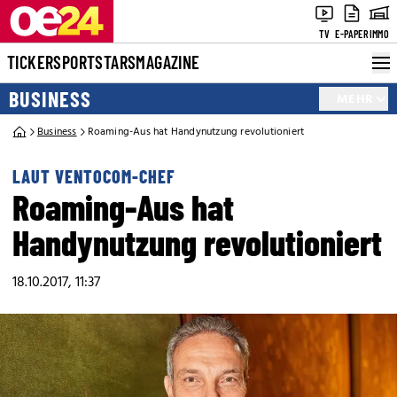
TV
E-PAPER
IMMO
TICKER
SPORT
STARS
MAGAZINE
BUSINESS
MEHR
Business
Roaming-Aus hat Handynutzung revolutioniert
LAUT VENTOCOM-CHEF
Roaming-Aus hat
Handynutzung revolutioniert
18.10.2017, 11:37