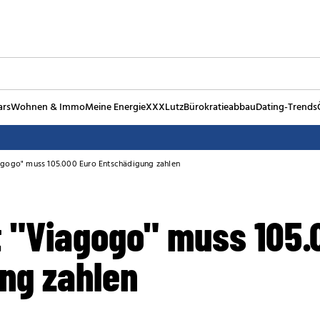
ars
Wohnen & Immo
Meine Energie
XXXLutz
Bürokratieabbau
Dating-Trends
iagogo" muss 105.000 Euro Entschädigung zahlen
t "Viagogo" muss 105.
ng zahlen