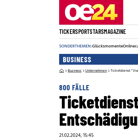
TICKER
SPORT
STARS
MAGAZINE
SONDERTHEMEN:
Glücksmomente
Onlinec
BUSINESS
Business
Unternehmen
Ticketdienst "V
800 FÄLLE
Ticketdiens
Entschädigu
21.02.2024, 15:45