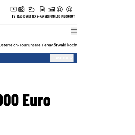
TV
RADIO
WETTER
E-PAPER
IMMO
LOGIN
LOGOUT
Österreich-Tour
Unsere Tiere
Mörwald kocht
Stark in den Tag
Best of Vienna
MEHR
000 Euro