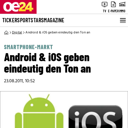
TV
E-PAPER
IMMO
TICKER
SPORT
STARS
MAGAZINE
Digital
Android & iOS geben eindeutig den Ton an
SMARTPHONE-MARKT
Android & iOS geben
eindeutig den Ton an
23.08.2011, 10:52