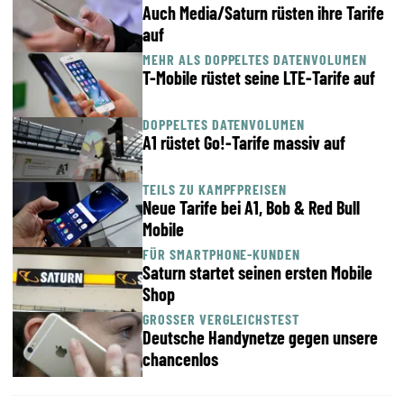
Auch Media/Saturn rüsten ihre Tarife
auf
MEHR ALS DOPPELTES DATENVOLUMEN
T-Mobile rüstet seine LTE-Tarife auf
DOPPELTES DATENVOLUMEN
A1 rüstet Go!-Tarife massiv auf
TEILS ZU KAMPFPREISEN
Neue Tarife bei A1, Bob & Red Bull
Mobile
FÜR SMARTPHONE-KUNDEN
Saturn startet seinen ersten Mobile
Shop
GROSSER VERGLEICHSTEST
Deutsche Handynetze gegen unsere
chancenlos