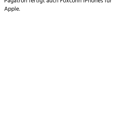
Pagatron fertigt auch Foxconn iPhones für
Apple.