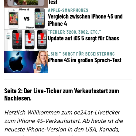
Test
APPLE-SMARPHONES
Vergleich zwischen iPhone 4S und
iPhone 4
"FEHLER 3200, 3002, ETC."
Update auf iOS 5 sorgt für Chaos
„SIRI“ SORGT FÜR BEGEISTERUNG
iPhone 4S im großen Sprach-Test
Seite 2: Der Live-Ticker zum Verkaufsstart zum
Nachlesen.
Herzlich Willkommen zum oe24.at-Liveticker
zum iPhone 4S-Verkaufsstart. Ab heute ist die
neueste iPhone-Version in den USA, Kanada,