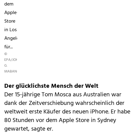
dem
Apple-
Store
in Los
Angeles
für...
©
EPA/JOHN
G.
MABANGLO
Der glücklichste Mensch der Welt
Der 15-jährige Tom Mosca aus Australien war
dank der Zeitverschiebung wahrscheinlich der
weltweit erste Käufer des neuen iPhone. Er habe
80 Stunden vor dem Apple Store in Sydney
gewartet, sagte er.