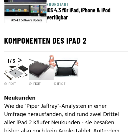
FRÜHSTART
iOS 4.3 für iPad, iPhone & iPod
verfügbar
KOMPONENTEN DES IPAD 2
1 / 5
© IFIXIT
© IFIXIT
© IFIXIT
Neukunden
Wie die "Piper Jaffray"-Analysten in einer
Umfrage herausfanden, sind rund zwei Drittel
aller iPad 2 Käufer Neukunden - sie besaßen
bisher also noch kein Apple-Tablet. Außerdem