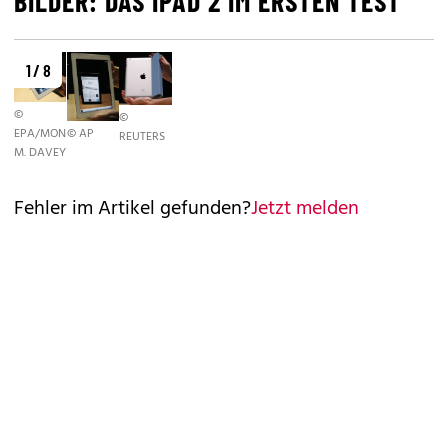
BILDER: DAS IPAD 2 IM ERSTEN TEST
1 / 8
©
©
EPA/MONICA
© AP
REUTERS
M. DAVEY
Fehler im Artikel gefunden?
Jetzt melden