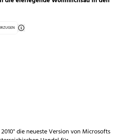
ch die eierlegende Wollmilchsau in den
VORZUGEN
ce 2010" die neueste Version von Microsofts