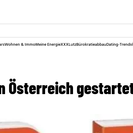
ars
Wohnen & Immo
Meine Energie
XXXLutz
Bürokratieabbau
Dating-Trends
t
in Österreich gestarte