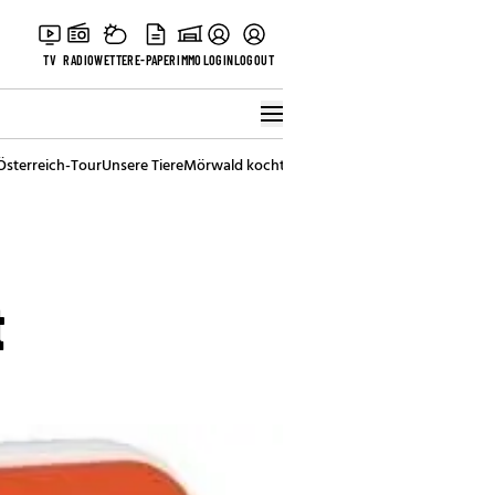
TV
RADIO
WETTER
E-PAPER
IMMO
LOGIN
LOGOUT
Österreich-Tour
Unsere Tiere
Mörwald kocht
Stark in den Tag
Best of Vienna
t