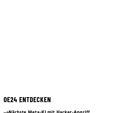
OE24 ENTDECKEN
Nächste Meta-KI mit Hacker-Angriff