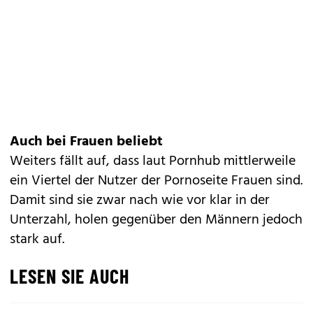
Auch bei Frauen beliebt
Weiters fällt auf, dass laut Pornhub mittlerweile
ein Viertel der Nutzer der Pornoseite Frauen sind.
Damit sind sie zwar nach wie vor klar in der
Unterzahl, holen gegenüber den Männern jedoch
stark auf.
LESEN SIE AUCH