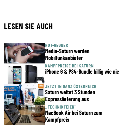
LESEN SIE AUCH
HOT-GEGNER
Media-Saturn werden
Mobilfunkanbieter
KAMPFPREISE BEI SATURN
iPhone 6 & PS4-Bundle billig wie nie
JETZT IN GANZ ÖSTERREICH
Saturn weitet 3 Stunden
Expresslieferung aus
„TECHNIKFEIER“
MacBook Air bei Saturn zum
Kampfpreis