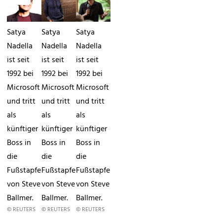
Satya
Satya
Satya
Nadella
Nadella
Nadella
ist seit
ist seit
ist seit
1992 bei
1992 bei
1992 bei
Microsoft
Microsoft
Microsoft
und tritt
und tritt
und tritt
als
als
als
künftiger
künftiger
künftiger
Boss in
Boss in
Boss in
die
die
die
Fußstapfen
Fußstapfen
Fußstapfen
von Steve
von Steve
von Steve
Ballmer.
Ballmer.
Ballmer.
© REUTERS
© REUTERS
© REUTERS