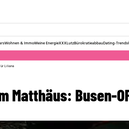
ars
Wohnen & Immo
Meine Energie
XXXLutz
Bürokratieabbau
Dating-Trends
r Liliana
m Matthäus: Busen-OP 