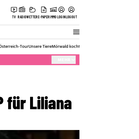
TV
RADIO
WETTER
E-PAPER
IMMO
LOGIN
LOGOUT
Österreich-Tour
Unsere Tiere
Mörwald kocht
Stark in den Tag
Best of Vienna
MEHR
für Liliana