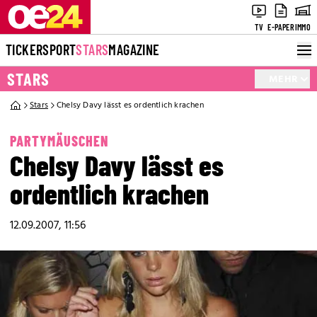
TV
E-PAPER
IMMO
TICKER
SPORT
STARS
MAGAZINE
STARS
MEHR
Stars
Chelsy Davy lässt es ordentlich krachen
PARTYMÄUSCHEN
Chelsy Davy lässt es
ordentlich krachen
12.09.2007, 11:56