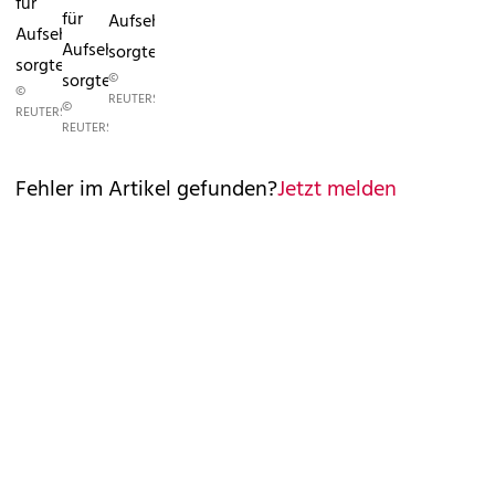
für
für
Aufsehen
Aufsehen
Aufsehen
sorgte.
sorgte.
sorgte.
©
©
REUTERS
©
REUTERS
REUTERS
Fehler im Artikel gefunden?
Jetzt melden