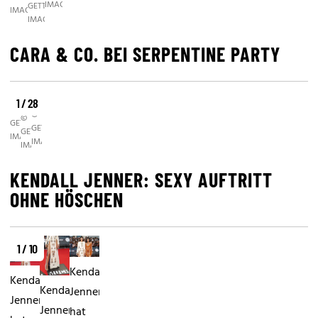
IMAGES
GETTY
IMAGES
IMAGES
CARA & CO. BEI SERPENTINE PARTY
1 / 28
©
©
©
GETTY
GETTY
GETTY
IMAGES
IMAGES
IMAGES
KENDALL JENNER: SEXY AUFTRITT
OHNE HÖSCHEN
1 / 10
Kendall
Kendall
Kendall
Jenner
Jenner
Jenner
hat