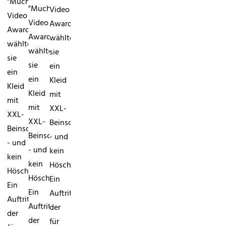
"MuchMusic
"MuchMusic
Video
Video
Video
Awards"
Awards"
Awards"
wählte
wählte
wählte
sie
sie
sie
ein
ein
ein
Kleid
Kleid
Kleid
mit
mit
mit
XXL-
XXL-
XXL-
Beinschlitz
Beinschlitz
Beinschlitz
- und
- und
- und
kein
kein
kein
Höschen.
Höschen.
Höschen.
Ein
Ein
Ein
Auftritt,
Auftritt,
Auftritt,
der
der
der
für