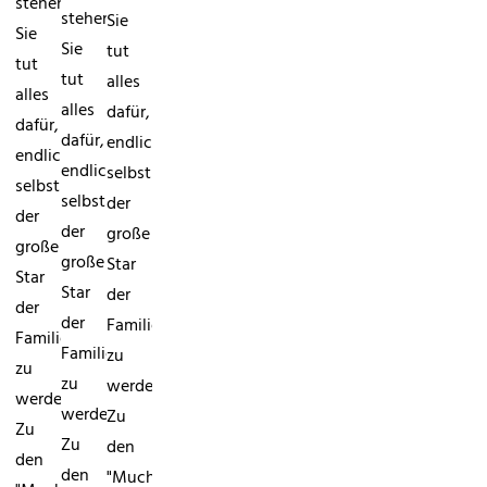
stehen:
stehen:
Sie
Sie
Sie
tut
tut
tut
alles
alles
alles
dafür,
dafür,
dafür,
endlich
endlich
endlich
selbst
selbst
selbst
der
der
der
große
große
große
Star
Star
Star
der
der
der
Familie
Familie
Familie
zu
zu
zu
werden.
werden.
werden.
Zu
Zu
Zu
den
den
den
"MuchMusic