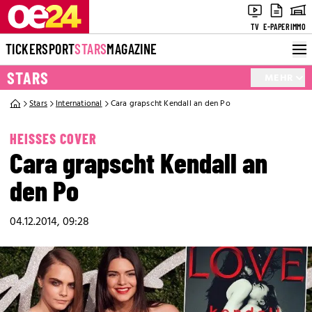
TV
E-PAPER
IMMO
TICKER
SPORT
STARS
MAGAZINE
STARS
MEHR
Stars
International
Cara grapscht Kendall an den Po
HEISSES COVER
Cara grapscht Kendall an
den Po
04.12.2014, 09:28