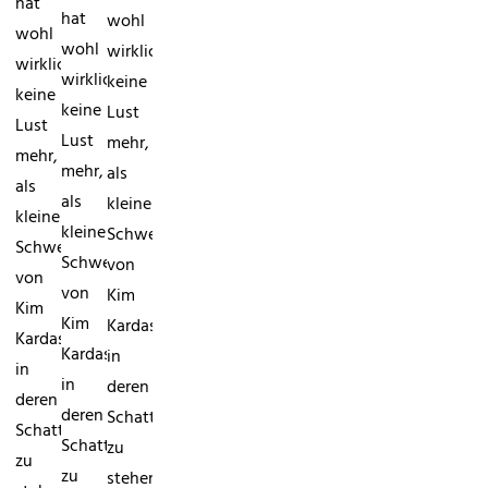
hat
hat
wohl
wohl
wohl
wirklich
wirklich
wirklich
keine
keine
keine
Lust
Lust
Lust
mehr,
mehr,
mehr,
als
als
als
kleine
kleine
kleine
Schwester
Schwester
Schwester
von
von
von
Kim
Kim
Kim
Kardashian
Kardashian
Kardashian
in
in
in
deren
deren
deren
Schatten
Schatten
Schatten
zu
zu
zu
stehen: