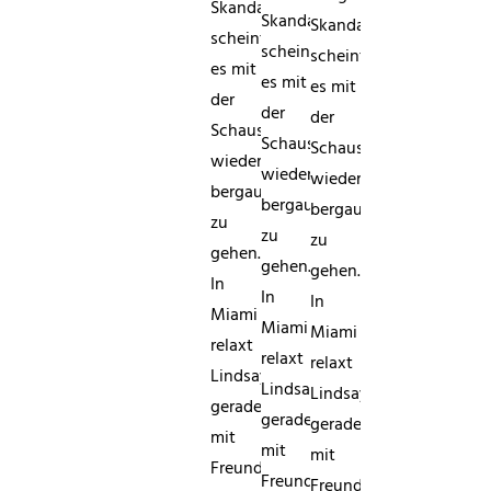
Skandalen
Skandalen
Skandalen
scheint
scheint
scheint
es mit
es mit
es mit
der
der
der
Schauspielerin
Schauspielerin
Schauspielerin
wieder
wieder
wieder
bergauf
bergauf
bergauf
zu
zu
zu
gehen.
gehen.
gehen.
In
In
In
Miami
Miami
Miami
relaxt
relaxt
relaxt
Lindsay
Lindsay
Lindsay
gerade
gerade
gerade
mit
mit
mit
Freunden
Freunden
Freunden