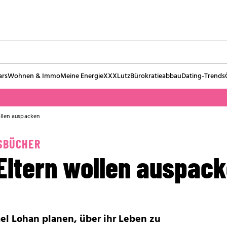
ars
Wohnen & Immo
Meine Energie
XXXLutz
Bürokratieabbau
Dating-Trends
ollen auspacken
SBÜCHER
 Eltern wollen auspac
el Lohan planen, über ihr Leben zu