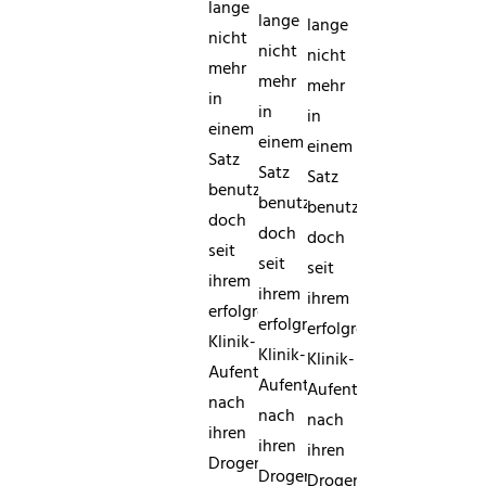
lange
lange
lange
nicht
nicht
nicht
mehr
mehr
mehr
in
in
in
einem
einem
einem
Satz
Satz
Satz
benutzt,
benutzt,
benutzt,
doch
doch
doch
seit
seit
seit
ihrem
ihrem
ihrem
erfolgreichen
erfolgreichen
erfolgreichen
Klinik-
Klinik-
Klinik-
Aufenthalt
Aufenthalt
Aufenthalt
nach
nach
nach
ihren
ihren
ihren
Drogen-
Drogen-
Drogen-