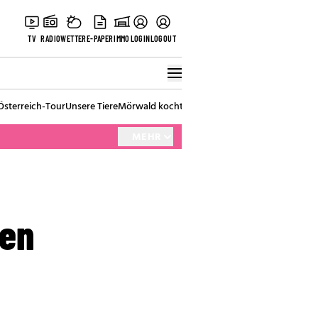
TV
RADIO
WETTER
E-PAPER
IMMO
LOGIN
LOGOUT
Österreich-Tour
Unsere Tiere
Mörwald kocht
Stark in den Tag
Best of Vienna
MEHR
ken