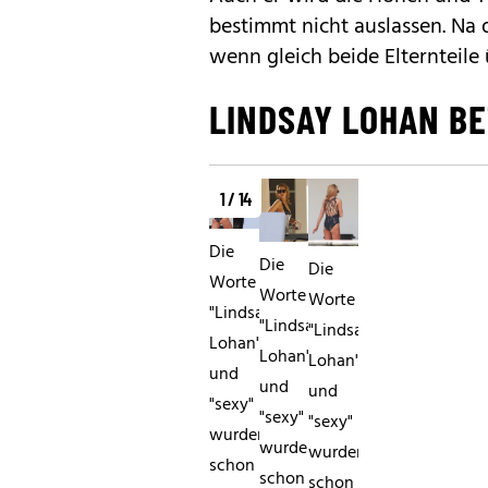
bestimmt nicht auslassen. Na 
wenn gleich beide Elternteile
LINDSAY LOHAN B
1 / 14
Die
Die
Die
Worte
Worte
Worte
"Lindsay
"Lindsay
"Lindsay
Lohan"
Lohan"
Lohan"
und
und
und
"sexy"
"sexy"
"sexy"
wurden
wurden
wurden
schon
schon
schon