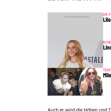
AM 
Lil
KEIN
Lin
TEUF
Mil
Auch er wird die Höhen und T