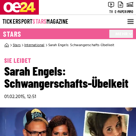
TV
E-PAPER
IMMO
TICKER
SPORT
STARS
MAGAZINE
STARS
MEHR
Stars
International
Sarah Engels: Schwangerschafts-Übelkeit
SIE LEIDET
Sarah Engels:
Schwangerschafts-Übelkeit
01.02.2015, 12:51