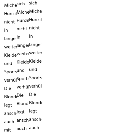
sich
sich
Michelle
Michelle
Michelle
Hunziker
Hunziker
Hunziker
nicht
nicht
nicht
in
in
in
langen,
langen,
langen,
weiten
weiten
weiten
Kleidern
Kleidern
Kleidern
und
und
und
Sportschuhen
Sportschuhen
Sportschuhen
verhüllen.
verhüllen.
verhüllen.
Die
Die
Die
Blondine
Blondine
Blondine
legt
legt
legt
anscheinend
anscheinend
anscheinend
auch
auch
auch
mit