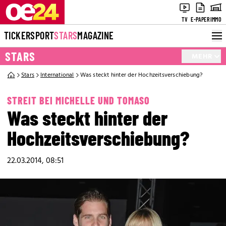
TV
E-PAPER
IMMO
TICKER
SPORT
STARS
MAGAZINE
STARS
MEHR
Stars
International
Was steckt hinter der Hochzeitsverschiebung?
STREIT BEI MICHELLE UND TOMASO
Was steckt hinter der
Hochzeitsverschiebung?
22.03.2014, 08:51