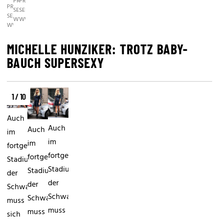
PRESS
PRESS
PRESS
SERVICE,
SERVICE,
SERVICE,
WWW.PHOTOPRESS.AT
WWW.PHOTOPRESS.AT
WWW.PHOTOPRESS.AT
MICHELLE HUNZIKER: TROTZ BABY-
BAUCH SUPERSEXY
1 / 10
Auch
Auch
Auch
im
im
im
fortgeschrittenen
fortgeschrittenen
fortgeschrittenen
Stadium
Stadium
Stadium
der
der
der
Schwangerschaft
Schwangerschaft
Schwangerschaft
muss
muss
muss
sich