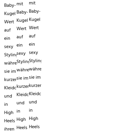
mit
mit
Baby-
Baby-
Baby-
Kugel
Kugel
Kugel
Wert
Wert
Wert
auf
auf
auf
ein
ein
ein
sexy
sexy
sexy
Styling,
Styling,
Styling,
während
während
während
sie im
sie im
sie im
kurzen
kurzen
kurzen
Kleidchen
Kleidchen
Kleidchen
und
und
und
in
in
in
High
High
High
Heels
Heels
Heels
ihren