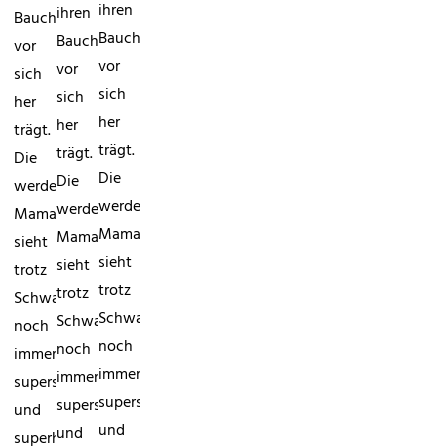
ihren
ihren
Bauch
Bauch
Bauch
vor
vor
vor
sich
sich
sich
her
her
her
trägt.
trägt.
trägt.
Die
Die
Die
werdende
werdende
werdende
Mama
Mama
Mama
sieht
sieht
sieht
trotz
trotz
trotz
Schwangerschaft
Schwangerschaft
Schwangerschaft
noch
noch
noch
immer
immer
immer
superschlank
superschlank
superschlank
und
und
und
superheiß