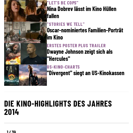
"LET'S BE COPS"
Nina Dobrev lässt im Kino Hüllen
fallen
"STORIES WE TELL"
Oscar-nominiertes Familien-Porträt
im Kino
ERSTES POSTER PLUS TRAILER
Dwayne Johnson zeigt sich als
"Hercules"
US-KINO-CHARTS
"Divergent" siegt an US-Kinokassen
DIE KINO-HIGHLIGHTS DES JAHRES
2014
1 / 39