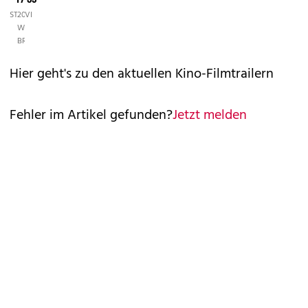
©
©
©
STUDIOCANAL
2014
VIENNALE.AT
WARNER
BROS.
Hier geht's zu den aktuellen
Kino-Filmtrailern
Fehler im Artikel gefunden?
Jetzt melden