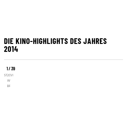
DIE KINO-HIGHLIGHTS DES JAHRES
2014
1 / 39
©
©
©
STUDIOCANAL
2014
VIENNALE.AT
WARNER
BROS.