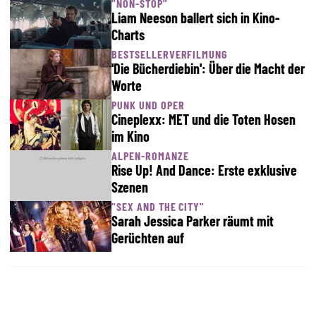
"NON-STOP"
Liam Neeson ballert sich in Kino-
Charts
BESTSELLERVERFILMUNG
'Die Bücherdiebin': Über die Macht der
Worte
PUNK UND OPER
Cineplexx: MET und die Toten Hosen
im Kino
ALPEN-ROMANZE
Rise Up! And Dance: Erste exklusive
Szenen
"SEX AND THE CITY"
Sarah Jessica Parker räumt mit
Gerüchten auf