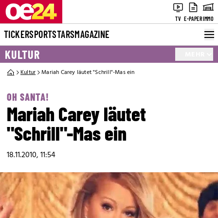
TV
E-PAPER
IMMO
TICKER
SPORT
STARS
MAGAZINE
KULTUR
MEHR
Kultur
Mariah Carey läutet "Schrill"-Mas ein
OH SANTA!
Mariah Carey läutet
"Schrill"-Mas ein
18.11.2010, 11:54