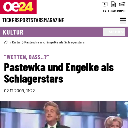
TV
E-PAPER
IMMO
TICKER
SPORT
STARS
MAGAZINE
KULTUR
MEHR
Kultur
Pastewka und Engelke als Schlagerstars
"WETTEN, DASS..?"
Pastewka und Engelke als
Schlagerstars
02.12.2009, 11:22