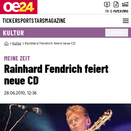
TV
E-PAPER
IMMO
TICKER
SPORT
STARS
MAGAZINE
KULTUR
MEHR
Kultur
Rainhard Fendrich feiert neue CD
MEINE ZEIT
Rainhard Fendrich feiert
neue CD
28.06.2010, 12:36