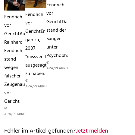
Fendrich
vor
Fendrich
Fendrich
GerichtDamals
vor
vor
stand der
GerichtEr
GerichtAustropopper
Sänger
gab zu,
Rainhard
unter
2007
Fendrich
Psychopharmaka.
"missverständlich"
stand
©
ausgesagt
wegen
APA/PFARRHOFER
zu haben.
falscher
©
Zeugenaussage
APA/PFARRHOFER
vor
Gericht.
©
APA/PFARRHOFER
Fehler im Artikel gefunden?
Jetzt melden