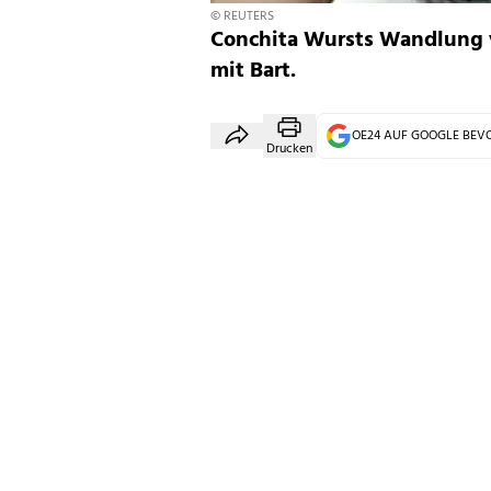
© REUTERS
Conchita Wursts Wandlung 
mit Bart.
OE24 AUF GOOGLE BE
Drucken