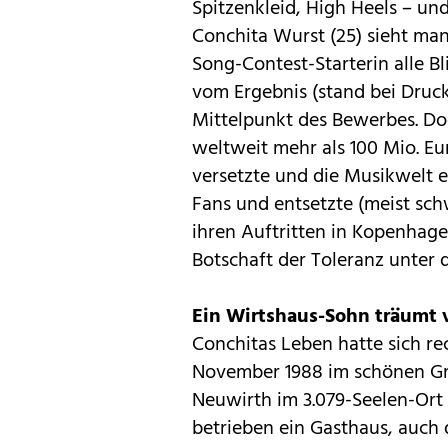
Spitzenkleid, High Heels – und
Conchita Wurst
(25) sieht man
Song-Contest-Starterin alle B
vom Ergebnis (stand bei Druck
Mittelpunkt des Bewerbes. Doc
weltweit mehr als 100 Mio. Eur
versetzte und die Musikwelt e
Fans und entsetzte (meist schw
ihren Auftritten in ­Kopenhag
Botschaft der Toleranz unter 
Ein Wirtshaus-Sohn träumt
Conchitas Leben
hatte sich re
November 1988 im schönen G
Neuwirth im 3.079-Seelen-Ort B
betrieben ein Gasthaus, auch 