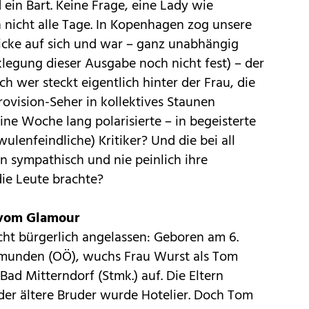
 ein Bart. Keine Frage, eine Lady wie
 nicht alle Tage. In Kopenhagen zog unsere
licke auf sich und war – ganz unabhängig
legung dieser Ausgabe noch nicht fest) – der
h wer steckt eigentlich hinter der Frau, die
ovi­sion-Seher in kollektives Staunen
ine Woche lang polarisierte – in begeisterte
ulenfeindliche) Kritiker? Und die bei all
en sympathisch und nie peinlich ihre
die Leute brachte?
 vom Glamour
cht bürgerlich angelassen: Geboren am 6.
munden (OÖ), wuchs Frau Wurst als Tom
ad Mitterndorf (Stmk.) auf. Die Eltern
der ältere Bruder wurde Hotelier. Doch Tom