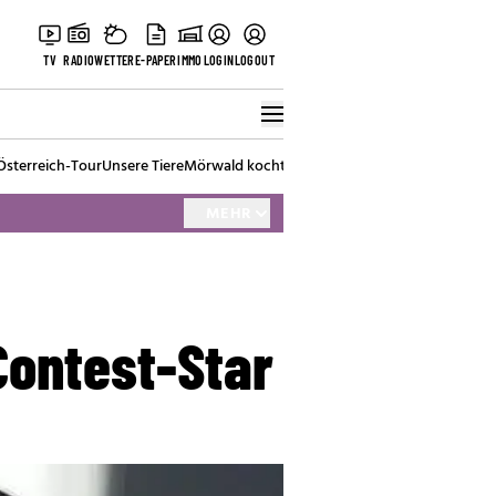
TV
RADIO
WETTER
E-PAPER
IMMO
LOGIN
LOGOUT
Österreich-Tour
Unsere Tiere
Mörwald kocht
Stark in den Tag
Best of Vienna
MEHR
Contest-Star