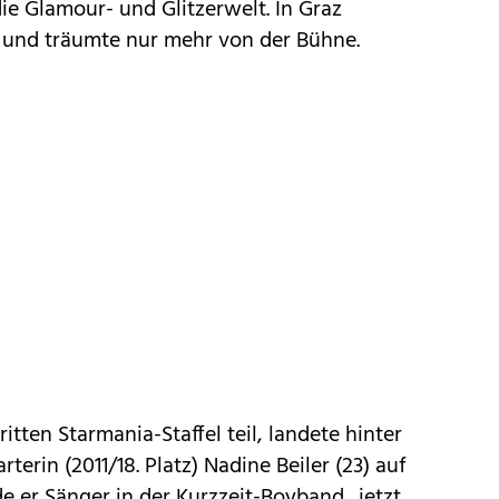
ie Glamour- und Glitzerwelt. In Graz
 und träumte nur mehr von der Bühne.
itten Starmania-Staffel teil, landete hinter
terin (2011/18. Platz) Nadine Beiler (23) auf
e er ­Sänger in der Kurzzeit-Boyband „jetzt