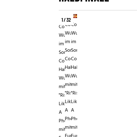
1 / 32
Conchita
Conchita
Conchita
Wurst
Wurst
Wurst
im
im
im
Song
Song
Song
Contest-
Contest-
Contest-
HalbfinaleConchita
HalbfinaleConchita
HalbfinaleConchita
Wurst
Wurst
Wurst
mit
mit
mit
"Rise
"Rise
"Rise
Like
Like
Like
A
A
A
Phoenix"
Phoenix"
Phoenix"
mit
mit
mit
Eurovision
Eurovision