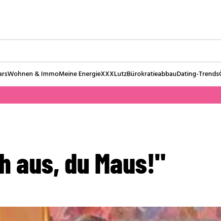
ars
Wohnen & Immo
Meine Energie
XXXLutz
Bürokratieabbau
Dating-Trends
h aus, du Maus!"