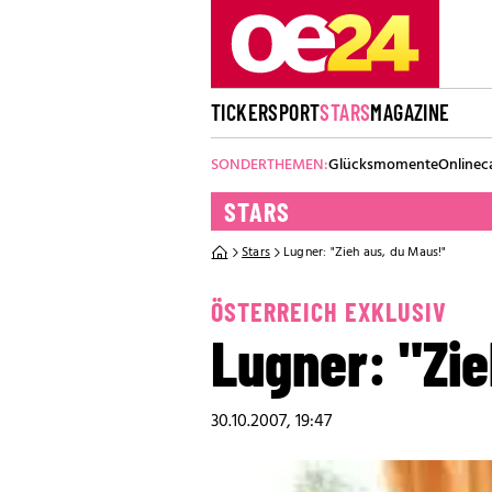
TICKER
SPORT
STARS
MAGAZINE
SONDERTHEMEN:
Glücksmomente
Onlinec
STARS
Stars
Lugner: "Zieh aus, du Maus!"
ÖSTERREICH EXKLUSIV
Lugner: "Zie
30.10.2007, 19:47