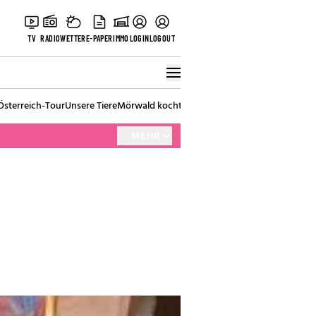
TV
RADIO
WETTER
E-PAPER
IMMO
LOGIN
LOGOUT
Österreich-Tour
Unsere Tiere
Mörwald kocht
Stark in den Tag
Best of Vienna
MEHR