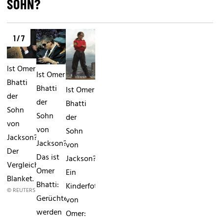
SOHN?
1 / 7
Ist Omer
Ist Omer
Bhatti
Bhatti
Ist Omer
der
der
Bhatti
Sohn
Sohn
der
von
von
Sohn
Jackson?
Jackson?
von
Der
Das ist
Jackson?
Vergleich:
Omer
Ein
Blanket.
Bhatti:
Kinderfoto
© REUTERS
Gerüchte
von
werden
Omer: