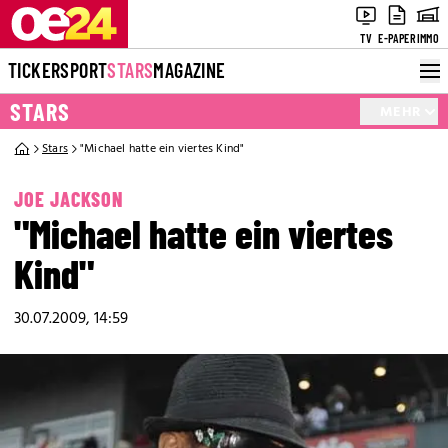
TV
E-PAPER
IMMO
TICKER
SPORT
STARS
MAGAZINE
STARS
MEHR
Stars
"Michael hatte ein viertes Kind"
JOE JACKSON
"Michael hatte ein viertes
Kind"
30.07.2009, 14:59