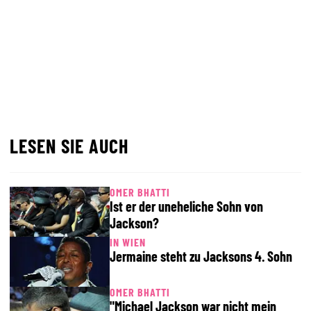
LESEN SIE AUCH
OMER BHATTI
Ist er der uneheliche Sohn von
Jackson?
IN WIEN
Jermaine steht zu Jacksons 4. Sohn
OMER BHATTI
"Michael Jackson war nicht mein