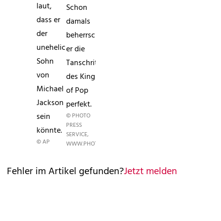
laut,
Schon
dass er
damals
der
beherrschte
uneheliche
er die
Sohn
Tanschritte
von
des King
Michael
of Pop
Jackson
perfekt.
sein
© PHOTO
PRESS
könnte.
SERVICE,
© AP
WWW.PHOTOPRESS.AT
Fehler im Artikel gefunden?
Jetzt melden