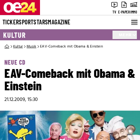
TV
E-PAPER
IMMO
TICKER
SPORT
STARS
MAGAZINE
KULTUR
MEHR
Kultur
Musik
EAV-Comeback mit Obama & Einstein
NEUE CD
EAV-Comeback mit Obama &
Einstein
21.12.2009, 15:30