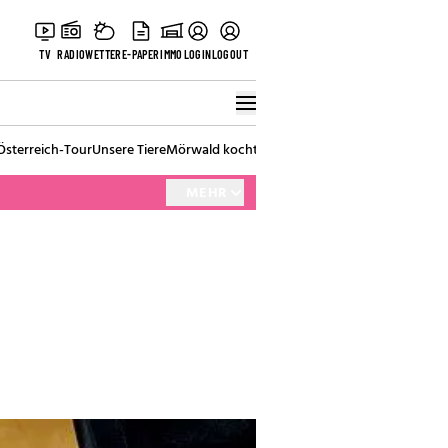
TV
RADIO
WETTER
E-PAPER
IMMO
LOGIN
LOGOUT
Österreich-Tour
Unsere Tiere
Mörwald kocht
Stark in den Tag
Best of Vienna
MEHR