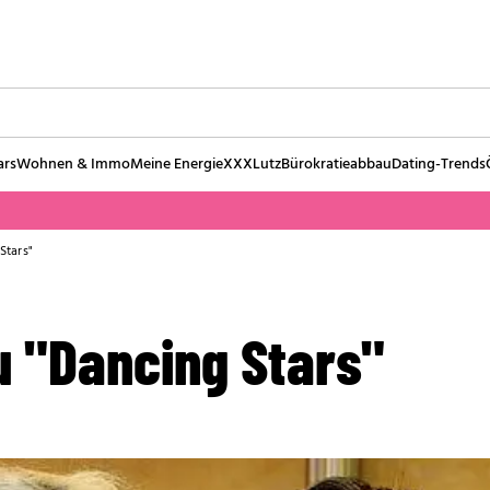
ars
Wohnen & Immo
Meine Energie
XXXLutz
Bürokratieabbau
Dating-Trends
Stars"
zu "Dancing Stars"