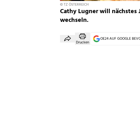
© TZ ÖSTERREICH
Cathy Lugner will nächstes 
wechseln.
OE24 AUF GOOGLE BE
Drucken