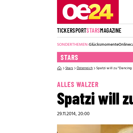
TICKER
SPORT
STARS
MAGAZINE
SONDERTHEMEN:
Glücksmomente
Onlinec
STARS
Stars
Österreich
Spatzi will zu "Dancing 
ALLES WALZER
Spatzi will 
29.11.2014, 20:00