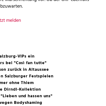
abzuwarten.
tzt melden
Salzburg-VIPs ein
s bei "Così fan tutte"
on zurück in Altaussee
den Salzburger Festspielen
ummer ohne Thiem
e Dirndl-Kollektion
 "Lieben und hassen uns"
 wegen Bodyshaming