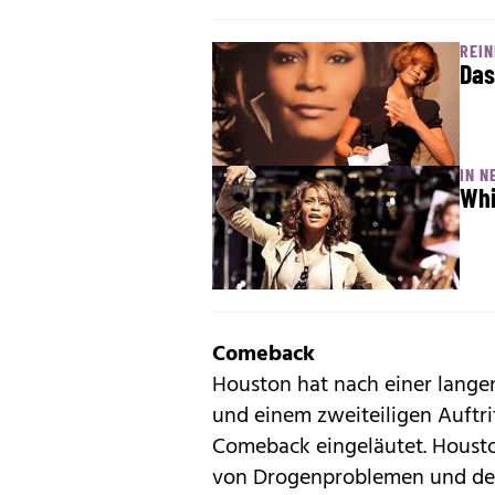
REI
Das
IN N
Whi
Comeback
Houston hat nach einer lang
und einem zweiteiligen Auftr
Comeback eingeläutet. Housto
von Drogenproblemen und der