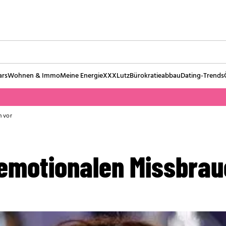
ars
Wohnen & Immo
Meine Energie
XXXLutz
Bürokratieabbau
Dating-Trends
h vor
 emotionalen Missbrau