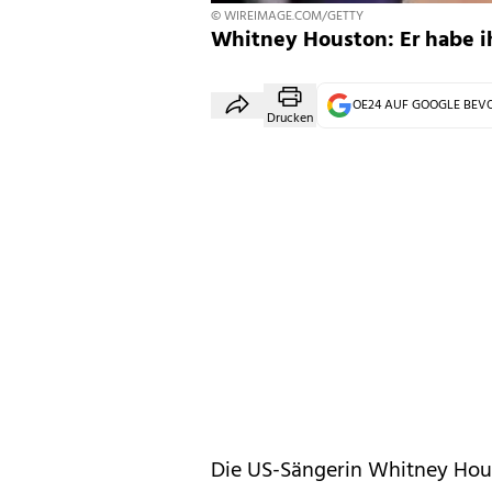
© WIREIMAGE.COM/GETTY
Whitney Houston: Er habe ih
OE24 AUF GOOGLE BE
Drucken
Die US-Sängerin Whitney Hou