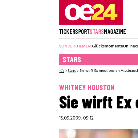
TICKER
SPORT
STARS
MAGAZINE
SONDERTHEMEN:
Glücksmomente
Onlinec
STARS
Stars
Sie wirft Ex emotionalen Missbrauc
WHITNEY HOUSTON
Sie wirft Ex
15.09.2009, 09:12