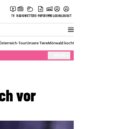
TV
RADIO
WETTER
E-PAPER
IMMO
LOGIN
LOGOUT
Österreich-Tour
Unsere Tiere
Mörwald kocht
Stark in den Tag
Best of Vienna
MEHR
ch vor