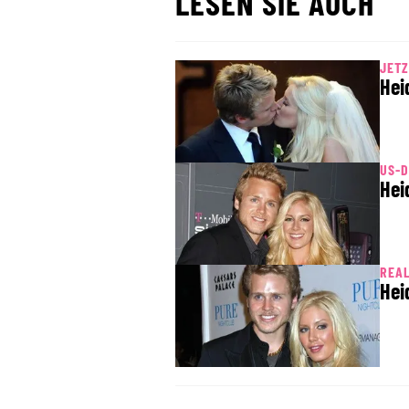
LESEN SIE AUCH
JETZ
Hei
US-
Hei
REAL
Hei