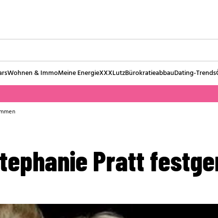
ars
Wohnen & Immo
Meine Energie
XXXLutz
Bürokratieabbau
Dating-Trends
nommen
Stephanie Pratt fest