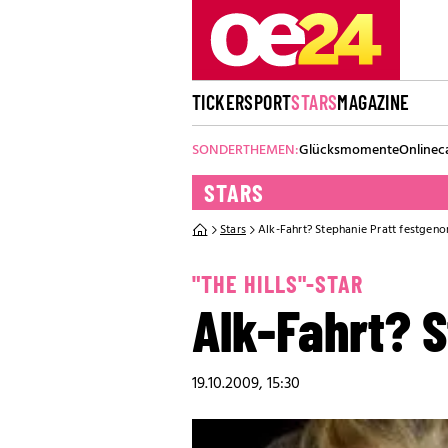
TICKER
SPORT
STARS
MAGAZINE
SONDERTHEMEN:
Glücksmomente
Onlinec
STARS
Stars
Alk-Fahrt? Stephanie Pratt festge
"THE HILLS"-STAR
Alk-Fahrt? 
19.10.2009, 15:30