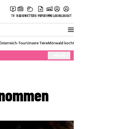
TV
RADIO
WETTER
E-PAPER
IMMO
LOGIN
LOGOUT
Österreich-Tour
Unsere Tiere
Mörwald kocht
Stark in den Tag
Best of Vienna
MEHR
genommen