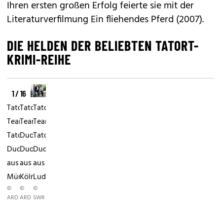
Ihren ersten großen Erfolg feierte sie mit der
Literaturverfilmung Ein fliehendes Pferd (2007).
DIE HELDEN DER BELIEBTEN TATORT-
KRIMI-REIHE
1 / 16
Tatort
Tatort
Tatort
TeamsDas
TeamsDas
TeamsDas
Tatort-
Duo
Tatort
Duo
Duo
Duo
aus
aus
aus
Münster.
Köln
Ludwigshafen.
©
©
©
ARD
ARD
SWR