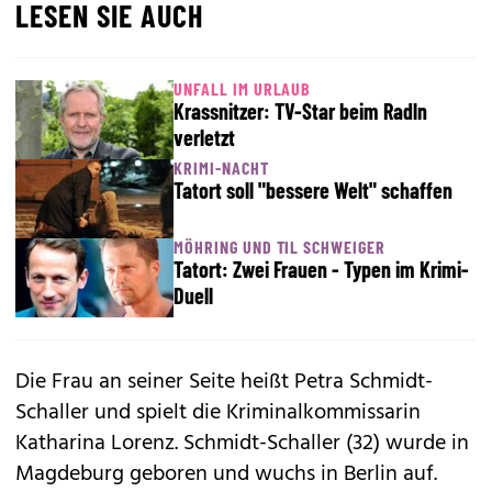
LESEN SIE AUCH
UNFALL IM URLAUB
Krassnitzer: TV-Star beim Radln
verletzt
KRIMI-NACHT
Tatort soll "bessere Welt" schaffen
MÖHRING UND TIL SCHWEIGER
Tatort: Zwei Frauen - Typen im Krimi-
Duell
Die Frau an seiner Seite heißt Petra Schmidt-
Schaller und spielt die Kriminalkommissarin
Katharina Lorenz. Schmidt-Schaller (32) wurde in
Magdeburg geboren und wuchs in Berlin auf.