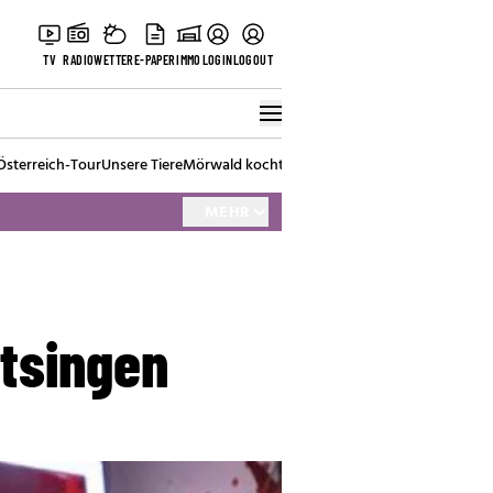
TV
RADIO
WETTER
E-PAPER
IMMO
LOGIN
LOGOUT
Österreich-Tour
Unsere Tiere
Mörwald kocht
Stark in den Tag
Best of Vienna
MEHR
tsingen