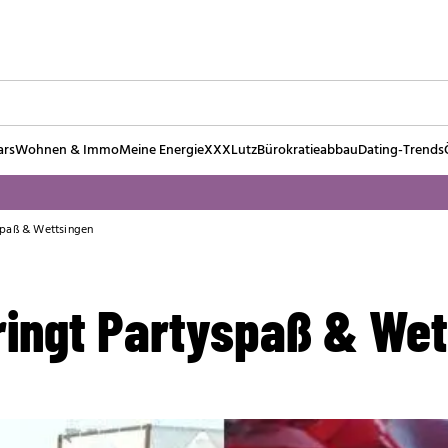
ars
Wohnen & Immo
Meine Energie
XXXLutz
Bürokratieabbau
Dating-Trends
spaß & Wettsingen
ringt Partyspaß & Wet