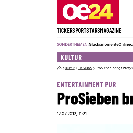
TICKER
SPORT
STARS
MAGAZINE
SONDERTHEMEN:
Glücksmomente
Onlinec
KULTUR
Kultur
TV&Kino
ProSieben bringt Party
ENTERTAINMENT PUR
ProSieben b
12.07.2012, 11:21