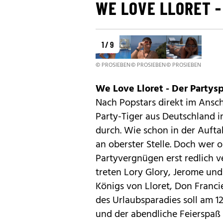
WE LOVE LLORET 
1 / 9
© PROSIEBEN
© PROSIEBEN
© PROSIEBEN
We Love Lloret - Der Partys
Nach Popstars direkt im Ansch
Party-Tiger aus Deutschland i
durch. Wie schon in der Auft
an oberster Stelle. Doch wer o
Partyvergnügen erst redlich 
treten Lory Glory, Jerome und
Königs von Lloret, Don Franci
des Urlaubsparadies soll am 12.
und der abendliche Feierspaß 