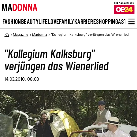
FASHION
BEAUTY
LIFE
LOVE
FAMILY
KARRIERE
SHOPPING
ASTRO
Magazine
Madonna
"Kollegium Kalksburg" verjüngen das Wienerlied
"Kollegium Kalksburg"
verjüngen das Wienerlied
14.03.2010, 08:03