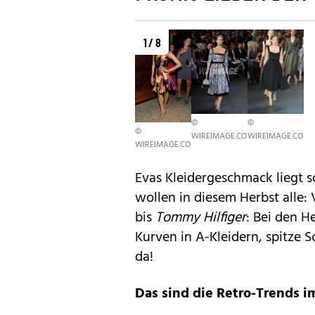
1 / 8
©
©
©
WIREIMAGE.COM/
WIREIMAGE.COM/GETTY
WIREIMAGE.COM/GETTY
Evas Kleidergeschmack liegt s
wollen in diesem Herbst alle:
bis
Tommy Hilfiger
: Bei den H
Kurven in A-Kleidern, spitze 
da!
Das sind die Retro-Trends i