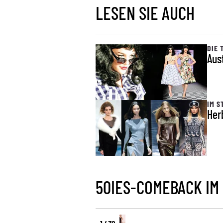
LESEN SIE AUCH
DIE 
Aus
IM S
Her
50IES-COMEBACK IM