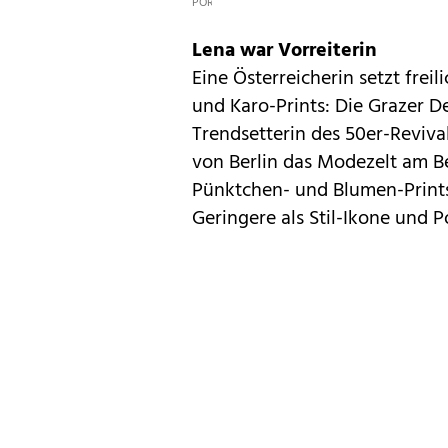
PORTER.COM
Lena war Vorreiterin
Eine Österreicherin setzt freil
und Karo-Prints: Die Grazer D
Trendsetterin des 50er-Revival
von Berlin das Modezelt am Be
Pünktchen- und Blumen-Prints
Geringere als Stil-Ikone und P