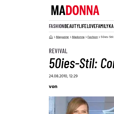
FASHION
BEAUTY
LIFE
LOVE
FAMILY
KA
Magazine
Madonna
Fashion
50ies-Sti
REVIVAL
50ies-Stil: 
24.08.2010, 12:29
von