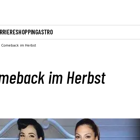
RRIERE
SHOPPING
ASTRO
l: Comeback im Herbst
Comeback im Herbst