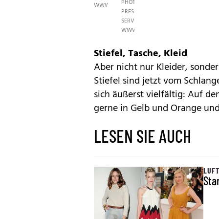
PHOTO
WWW.PHOTOPRESS.AT
PRESS
SERVICE,
WWW.PHOTOPRESS.AT
Stiefel, Tasche, Kleid
Aber nicht nur Kleider, sonde
Stiefel sind jetzt vom Schlang
sich äußerst vielfältig: Auf d
gerne in Gelb und Orange und 
LESEN SIE AUCH
LUFT
Sta