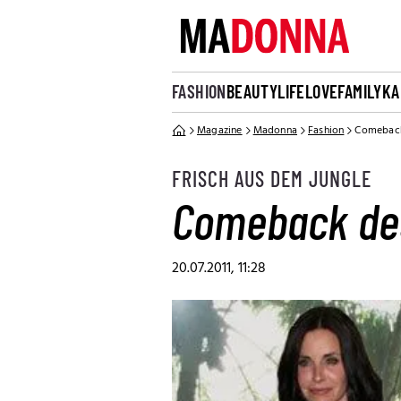
FASHION
BEAUTY
LIFE
LOVE
FAMILY
KA
Magazine
Madonna
Fashion
Comeback
FRISCH AUS DEM JUNGLE
Comeback des
20.07.2011, 11:28