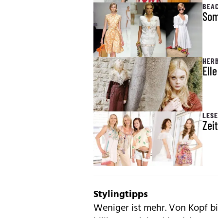
BEA
Som
HER
Ell
LESE
Zei
Stylingtipps
Weniger ist mehr. Von Kopf bis