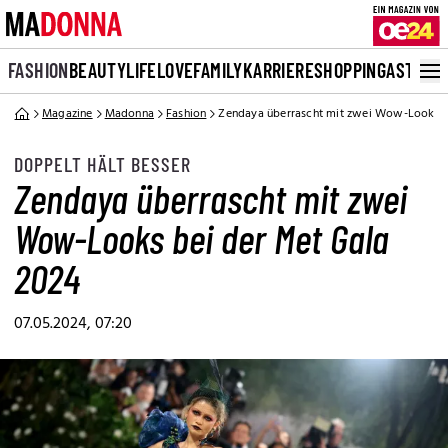
FASHION
BEAUTY
LIFE
LOVE
FAMILY
KARRIERE
SHOPPING
ASTRO
Magazine
Madonna
Fashion
Zendaya überrascht mit zwei Wow-Looks b
DOPPELT HÄLT BESSER
Zendaya überrascht mit zwei
Wow-Looks bei der Met Gala
2024
07.05.2024, 07:20