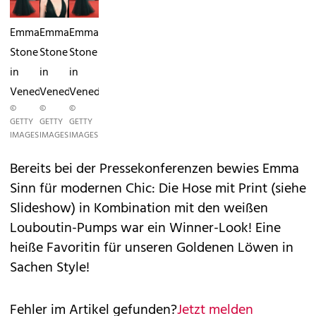
Emma
Emma
Emma
Stone
Stone
Stone
in
in
in
Venedig
Venedig
Venedig
©
©
©
GETTY
GETTY
GETTY
IMAGES
IMAGES
IMAGES
Bereits bei der Pressekonferenzen bewies Emma
Sinn für modernen Chic: Die Hose mit Print (siehe
Slideshow) in Kombination mit den weißen
Louboutin-Pumps war ein Winner-Look! Eine
heiße Favoritin für unseren Goldenen Löwen in
Sachen Style!
Fehler im Artikel gefunden?
Jetzt melden