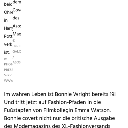
dem
beide
Cover
Ohren
des
in
Asos-
Harry
Magazins.
Potter
©
verknallt
ENRIC
ist.
GALCERAN
/
©
ASOS
PHOTO
PRESS
SERVICE,
WWW.PHOTOPRESS.AT
Im wahren Leben ist Bonnie Wright bereits 19!
Und tritt jetzt auf Fashion-Pfaden in die
Fußstapfen von Filmkollegin
Emma Watson
.
Bonnie covert nicht nur die britische Ausgabe
des Modemagazins des XL-Fashionversands