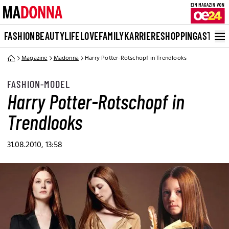
FASHION
BEAUTY
LIFE
LOVE
FAMILY
KARRIERE
SHOPPING
ASTRO
Magazine
Madonna
Harry Potter-Rotschopf in Trendlooks
FASHION-MODEL
Harry Potter-Rotschopf in
Trendlooks
31.08.2010, 13:58