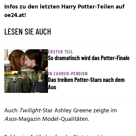
Infos zu den letzten Harry Potter-Teilen auf
oe24.at
!
LESEN SIE AUCH
ERSTER TEIL
So dramatisch wird das Potter-Finale
IN ZAUBER-PENSION
Das treiben Potter-Stars nach dem
Aus
Auch
Twilight
-Star
Ashley Greene
zeigte im
Asos
-Magazin Model-Qualitäten.