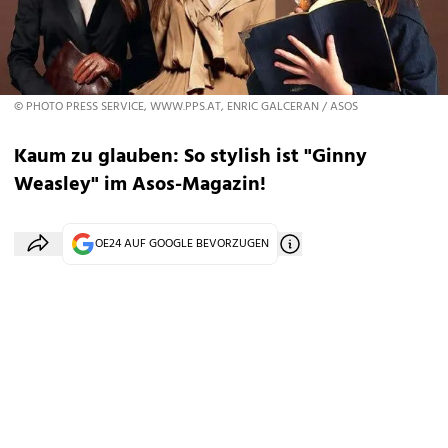
© PHOTO PRESS SERVICE, WWW.PPS.AT, ENRIC GALCERAN / ASOS
Kaum zu glauben: So stylish ist "Ginny
Weasley" im Asos-Magazin!
OE24 AUF GOOGLE BEVORZUGEN