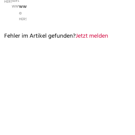
SERVICE,
HERSTELLER
www.asos.com
WWW.PPS.AT
©
HERSTELLER
Fehler im Artikel gefunden?
Jetzt melden