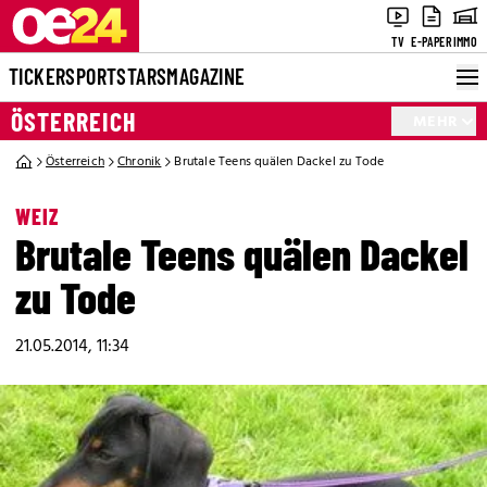
TV
E-PAPER
IMMO
TICKER
SPORT
STARS
MAGAZINE
ÖSTERREICH
MEHR
Österreich
Chronik
Brutale Teens quälen Dackel zu Tode
WEIZ
Brutale Teens quälen Dackel
zu Tode
21.05.2014, 11:34