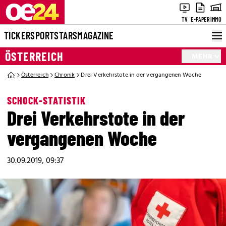
TV
E-PAPER
IMMO
TICKER
SPORT
STARS
MAGAZINE
ÖSTERREICH
MEHR
Österreich
Chronik
Drei Verkehrstote in der vergangenen Woche
SCHOCK-STATISTIK
Drei Verkehrstote in der
vergangenen Woche
30.09.2019, 09:37