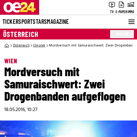
TV
E-PAPER
IMMO
TICKER
SPORT
STARS
MAGAZINE
ÖSTERREICH
MEHR
Österreich
Chronik
Mordversuch mit Samuraischwert: Zwei Drogenbande
WIEN
Mordversuch mit
Samuraischwert: Zwei
Drogenbanden aufgeflogen
18.05.2016, 10:27