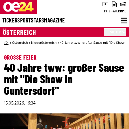
TV
E-PAPER
IMMO
TICKER
SPORT
STARS
MAGAZINE
ÖSTERREICH
MEHR
Österreich
Niederösterreich
40 Jahre tww: großer Sause mit "Die Show in
GROSSE FEIER
40 Jahre tww: großer Sause
mit "Die Show in
Guntersdorf"
15.05.2026, 16:34