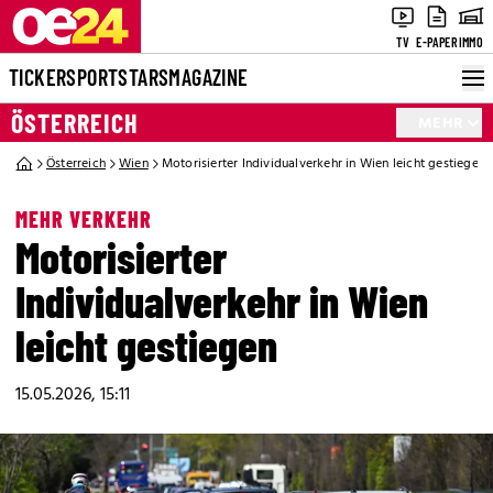
TV
E-PAPER
IMMO
TICKER
SPORT
STARS
MAGAZINE
ÖSTERREICH
MEHR
Österreich
Wien
Motorisierter Individualverkehr in Wien leicht gestiegen
MEHR VERKEHR
Motorisierter
Individualverkehr in Wien
leicht gestiegen
15.05.2026, 15:11