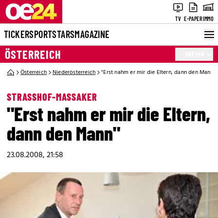
TV
E-PAPER
IMMO
TICKER
SPORT
STARS
MAGAZINE
ÖSTERREICH
MEHR
Österreich
Niederösterreich
"Erst nahm er mir die Eltern, dann den Mann"
STRASSHOF-MASSAKER
"Erst nahm er mir die Eltern,
dann den Mann"
23.08.2008, 21:58