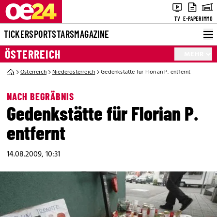
TV
E-PAPER
IMMO
TICKER
SPORT
STARS
MAGAZINE
ÖSTERREICH
MEHR
Österreich
Niederösterreich
Gedenkstätte für Florian P. entfernt
NACH BEGRÄBNIS
Gedenkstätte für Florian P.
entfernt
14.08.2009, 10:31