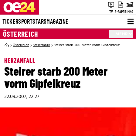
TV
E-PAPER
IMMO
TICKER
SPORT
STARS
MAGAZINE
ÖSTERREICH
MEHR
Österreich
Steiermark
Steirer starb 200 Meter vorm Gipfelkreuz
HERZANFALL
Steirer starb 200 Meter
vorm Gipfelkreuz
22.09.2007, 22:27