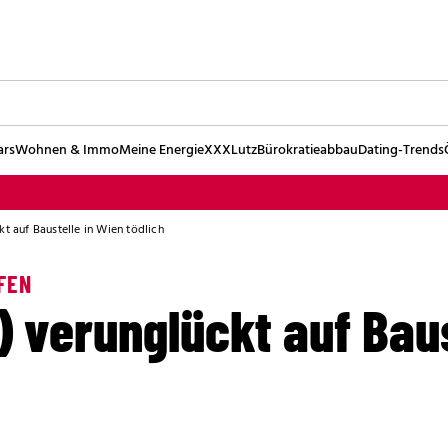
ars
Wohnen & Immo
Meine Energie
XXXLutz
Bürokratieabbau
Dating-Trends
kt auf Baustelle in Wien tödlich
FEN
) verunglückt auf Baus