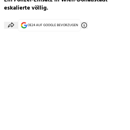
Ein Polizei-Einsatz in Wien-Donaustadt
eskalierte völlig.
OE24 AUF GOOGLE BEVORZUGEN