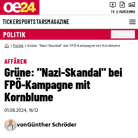
TV
E-PAPER
IMMO
TICKER
SPORT
STARS
MAGAZINE
POLITIK
MEHR
Politik
Grüne: "Nazi-Skandal" bei FPÖ-Kampagne mit Kornblume
AFFÄREN
Grüne: "Nazi-Skandal" bei
FPÖ-Kampagne mit
Kornblume
01.08.2024, 16:12
von
Günther Schröder